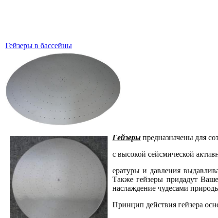
Гейзеры в бассейны
Гейзеры
предназначены для соз
с высокой сейсмической активн
ературы и давления выдавли
Также гейзеры придадут Ваше
наслаждение чудесами природ
Принцип действия гейзера осно