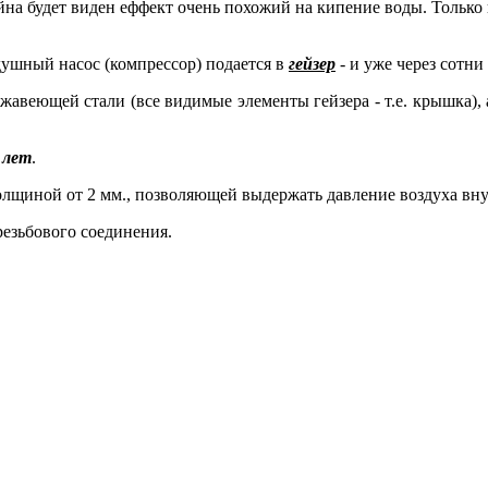
сейна будет виден еффект очень похожий на кипение воды. Только
душный насос (компрессор) подается
в
гейзер
- и уже через сотн
веющей стали (все видимые элементы гейзера - т.е. крышка), а
 лет
.
щиной от 2 мм., позволяющей выдержать давление воздуха внут
езьбового соединения.