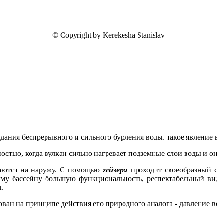
© Copyright by Kerekesha Stanislav
дания беспрерывного и сильного бурления воды, такое явление в
остью, когда вулкан сильно нагревает подземные слои воды и о
ваются на наружу. С помощью
гейзера
проходит своеобразный с
му бассейну большую функциональность, респектабельный вид,
ы.
ван на принципе действия его природного аналога - давление во