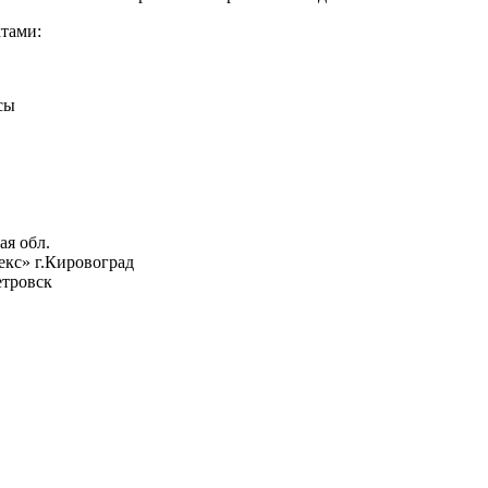
тами:
сы
ая обл.
кс» г.Кировоград
тровск