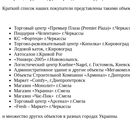
Краткий список наших
покупатели представлены такими объек
Торговый центр «Премьер Плаза (Premier Plaza)» г.Черкас
Пиццерия «Челентано» г.Черкассы
КС «Фортеця» г.Черкассы
Торгово-развлекательный центр «Копилка» г.Кировоград
Ледовой каток, г.Кировоград
Автосалон г.Кривой Рог
«Универс-2005»
г.Нововолынск.
Логистический центр Kuеhne+Nagel, г. Гостомель, Киевск
Административное здание и другие объекты
«Мегакомпле
Объекты Строительной Компании «Арминал» г.Днепропе
Маркет «Comfy», г.Днепропетровск
Магазин «Монолит» г.Смела
Магазин «Украина» г.Смела
Магазин «Час-Пик» г.Смела
Торговый центр «Арсенал» г.Смела
«Fresh – Маркет» г.Черкассы
и множество других объектов в разных городах Украины.