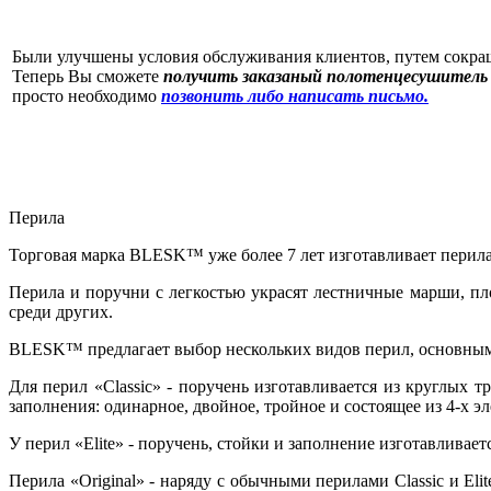
Были улучшены условия обслуживания клиентов, путем сокр
Теперь Вы сможете
получить заказаный полотенцесушитель 
просто необходимо
позвонить либо написать письмо.
Перила
Торговая марка BLESK™
уже более 7 лет изготавливает пери
Перила и поручни с легкостью украсят лестничные марши, пл
среди других.
BLESK™
предлагает выбор нескольких видов перил, основными
Для перил «Classic» -
поручень изготавливается из круглых т
заполнения: одинарное, двойное, тройное и состоящее из 4-х э
У перил «Elite» - поручень, стойки и заполнение
изготавливает
Перила «Original» - наряду с обычными перилами Classic и Eli