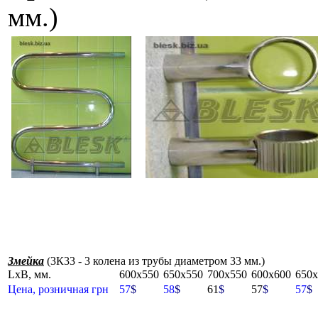
мм.)
Змейка
(3К33 - 3 колена из трубы диаметром 33 мм.)
LxB, мм.
600x550
650x550
700x550
600x600
650x
Цена, розничная грн
57
$
58
$
61
$
57
$
57
$