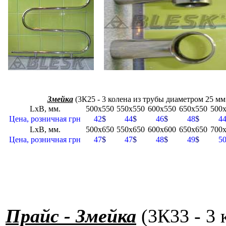
Змейка
(3К25 - 3 колена из трубы диаметром 25 мм
LxB, мм.
500x550
550x550
600x550
650x550
500
Цена, розничная грн
42
$
44
$
46
$
48
$
4
LxB, мм.
500x650
550x650
600x600
650x650
700
Цена, розничная грн
47
$
47
$
48
$
49
$
5
Прайс - Змейка
(3К33 - 3 