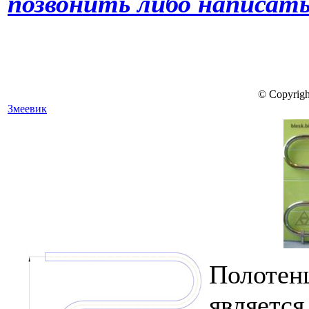
позвонить либо написать
© Copyrigh
Змеевик
Полоте
являетс