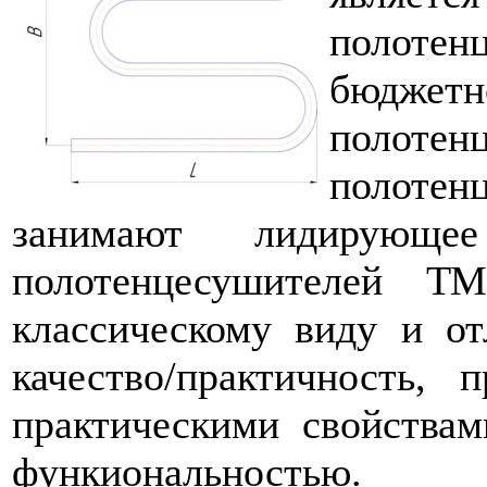
полоте
бюдж
полотен
полотен
занимают лидирующе
полотенцесушителей Т
классическому виду и о
качество/практичность,
практическими свойства
функиональностью.