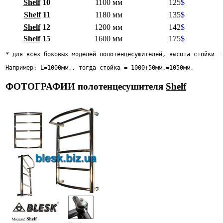
Shelf
10
1100 мм
125
$
Shelf
11
1180 мм
135
$
Shelf
12
1200 мм
142
$
Shelf
15
1600 мм
175
$
* для всех боковых моделей полотенцесушителей, высота стойки =
Например: L=1000мм., тогда стойка = 1000+50мм.=1050мм. 
ФОТОГРАФИИ полотенцесушителя
Shelf