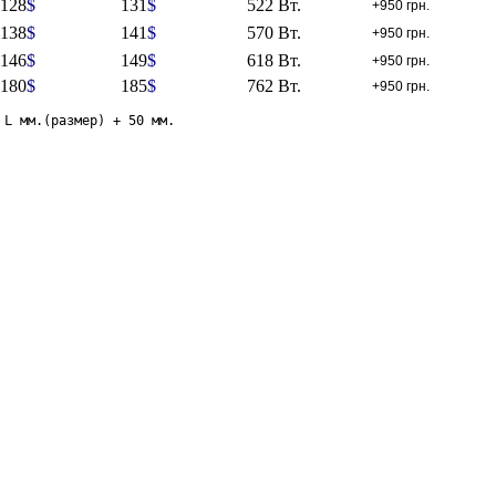
128
$
131
$
522 Вт.
+950 грн.
138
$
141
$
570 Вт.
+950 грн.
146
$
149
$
618 Вт.
+950 грн.
180
$
185
$
762 Вт.
+950 грн.
 L мм.(размер) + 50 мм.