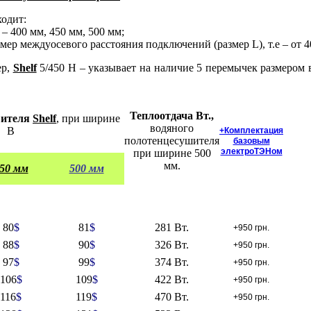
ходит:
– 400 мм, 450 мм, 500 мм;
змер междуосевого расстояния подключений (размер L), т.е
– от 
ер,
Shelf
5/450 Н – указывает на наличие 5 перемычек размером 
Теплоотдача Вт.,
шителя
Shelf
, при ширине
водяного
В
+Комплектация
полотенцесушителя
базовым
электроТЭНом
при ширине 500
мм.
50 мм
500 мм
80
$
81
$
281 Вт.
+950 грн.
88
$
90
$
326 Вт.
+950 грн.
97
$
99
$
374 Вт.
+950 грн.
106
$
109
$
422 Вт.
+950 грн.
116
$
119
$
470 Вт.
+950 грн.