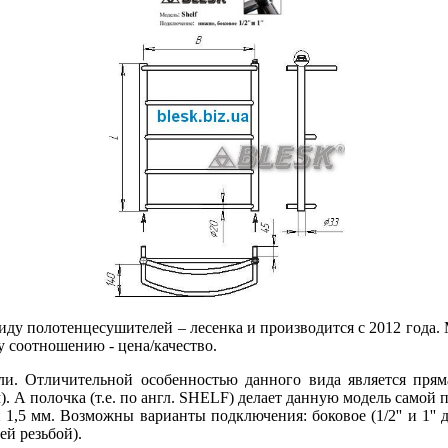
иду полотенцесушителей – лесенка и производится с 2012 года.
 соотношению - цена/качество.
и. Отличительной особенностью данного вида является пря
мм). А полочка (т.е. по англ. SHELF) делает данную модель само
,5 мм. Возможны варианты подключения: боковое (1/2'' и 1'' д
ей резьбой).