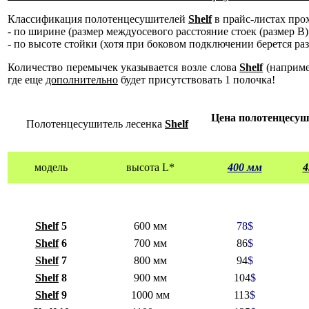
Классификация полотенцесушителей
Shelf
в прайс-листах про
- по ширине (размер междуосевого расстояние стоек (размер В) 
- по высоте стойки (хотя при боковом подключении берется ра
Количество перемычек указывается возле слова
Shelf
(наприм
где еще
дополнительно
будет присутствовать 1 полочка!
Цена полотенцесу
Полотенцесушитель лесенка
Shelf
модель
высота L*
400 мм
4
Shelf
5
600 мм
78
$
Shelf
6
700 мм
86
$
Shelf
7
800 мм
94
$
Shelf
8
900 мм
104
$
Shelf
9
1000 мм
113
$