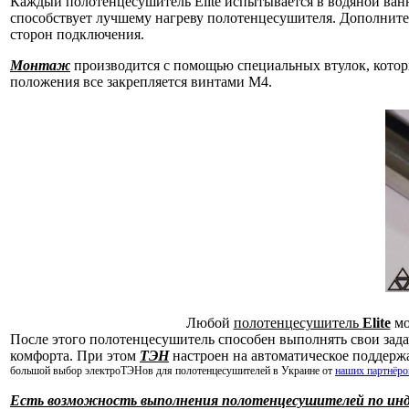
Каждый полотенцесушитель Elite испытывается в водяной ванн
способствует лучшему нагреву полотенцесушителя. Дополните
сторон подключения.
Монтаж
производится с помощью специальных втулок, которы
положения все закрепляется винтами М4.
Любой
полотенцесушитель
Elite
мо
После этого полотенцесушитель способен выполнять свои задач
комфорта. При этом
ТЭН
настроен на автоматическое поддержа
большой выбор электроТЭНов для полотенцесушителей в Украине от
наших партнёро
Есть возможность выполнения полотенцесушителей по инд