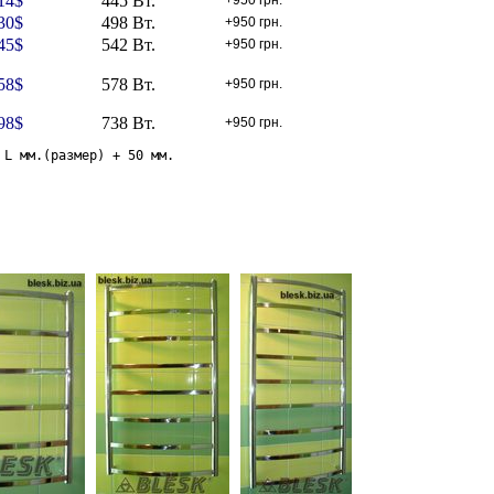
14
$
445 Вт.
+950 грн.
30
$
498 Вт.
+950 грн.
45
$
542 Вт.
+950 грн.
58
$
578 Вт.
+950 грн.
98
$
738 Вт.
+950 грн.
 L мм.(размер) + 50 мм.