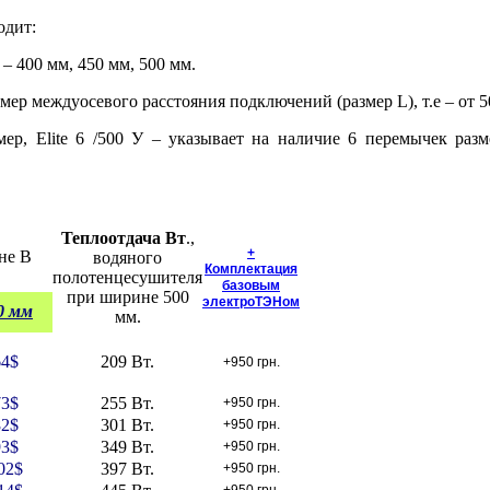
одит:
– 400 мм, 450 мм, 500 мм.
змер междуосевого расстояния подключений (размер L), т.е
– от 
мер, Elite 6 /500 У – указывает на наличие 6 перемычек раз
Теплоотдача Вт
.,
+
не В
водяного
Комплектация
полотенцесушителя
базовым
при ширине 500
электроТЭНом
0 мм
мм.
64
$
209 Вт.
+950 грн.
73
$
255 Вт.
+950 грн.
82
$
301 Вт.
+950 грн.
93
$
349 Вт.
+950 грн.
02
$
397 Вт.
+950 грн.