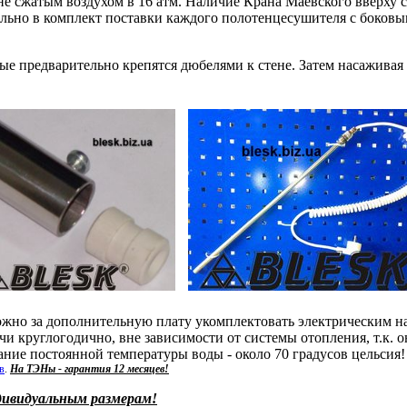
е сжатым воздухом в 16 атм. Наличие Крана Маевского вверху ст
льно в комплект поставки каждого полотенцесушителя с боковы
е предварительно крепятся дюбелями к стене. Затем насаживая
жно за дополнительную плату укомплектовать электрическим н
и круглогодично, вне зависимости от системы отопления, т.к. 
ние постоянной температуры воды - около 70 градусов цельсия
в
.
На ТЭНы - гарантия 12 месяцев!
ивидуальным размерам!