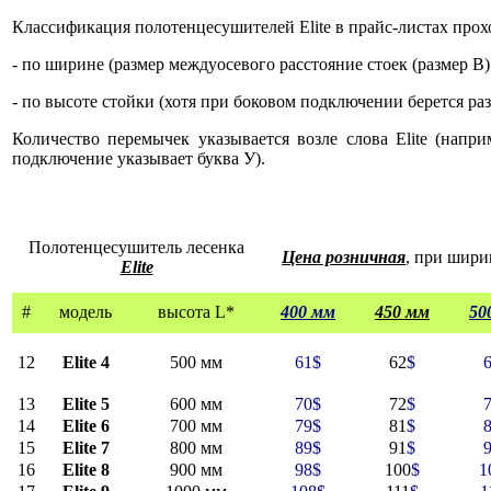
Классификация полотенцесушителей Elite в прайс-листах прох
- по ширине (размер междуосевого расстояние стоек (размер В) 
-
по высоте стойки (хотя при боковом подключении берется ра
Количество перемычек указывается возле слова Elite (напри
подключение указывает буква У).
Полотенцесушитель лесенка
Цена розничная
, при шири
Elite
#
модель
высота L*
400 мм
450 мм
50
12
Elite 4
500 мм
61
$
62
$
13
Elite 5
600 мм
70
$
72
$
14
Elite 6
700 мм
79
$
81
$
15
Elite 7
800 мм
89
$
91
$
16
Elite 8
900 мм
98
$
100
$
1