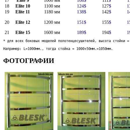
17
Elite 9
1000 мм
108
$
111
$
1
18
Elite 10
1100 мм
124
$
127
$
1
19
Elite 11
1180 мм
138
$
142
$
1
20
Elite 12
1200 мм
151
$
155
$
1
21
Elite 15
1600 мм
189
$
194
$
1
* для всех боковых моделей полотенцесушителей, высота стойки =
Например: L=1000мм., тогда стойка = 1000+50мм.=1050мм. 
ФОТОГРАФИИ